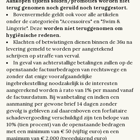
Aankopen tijdens solden/promoties worden niet
terug genomen noch geruild noch teruggestort.
Bovenvermelde geldt ook voor alle artikelen
onder de categorieën "Accessoires" en "Swim &
Lingerie". Deze
worden niet teruggenomen om
hygiënische redenen.
Klachten of betwistingen dienen binnen de 36u na
levering gemeld te worden per aangetekend
schrijven op straffe van verval.
In geval van achterstallige betalingen zullen op de
openstaande factuurbedragen van rechtswege en
zonder dat enige voorafgaandelijke
ingebrekestelling noodzakelijk is de interesten
aangerekend worden à rato van 1% per maand vanaf
de factuurdatum. Bij wanbetaling en indien een
aanmaning per gewone brief 14 dagen zonder
gevolg is gebleven zal daarenboven een forfaitaire
schadevergoeding verschuldigd zijn ten belope van
10% (tien procent) van de openstaande bedragen
met een minimum van € 50 (vijftig euro) en een
maximum van € 2.000 (tweeduizend euro)